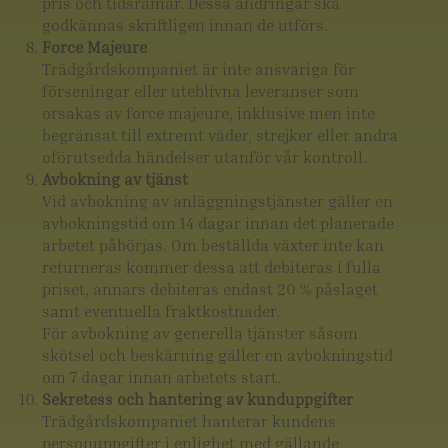
pris och tidsramar. Dessa ändringar ska
godkännas skriftligen innan de utförs.
Force Majeure
Trädgårdskompaniet är inte ansvariga för
förseningar eller uteblivna leveranser som
orsakas av force majeure, inklusive men inte
begränsat till extremt väder, strejker eller andra
oförutsedda händelser utanför vår kontroll.
Avbokning av tjänst
Vid avbokning av anläggningstjänster gäller en
avbokningstid om 14 dagar innan det planerade
arbetet påbörjas. Om beställda växter inte kan
returneras kommer dessa att debiteras i fulla
priset, annars debiteras endast 20 % påslaget
samt eventuella fraktkostnader.
För avbokning av generella tjänster såsom
skötsel och beskärning gäller en avbokningstid
om 7 dagar innan arbetets start.
Sekretess och hantering av kunduppgifter
Trädgårdskompaniet hanterar kundens
personuppgifter i enlighet med gällande