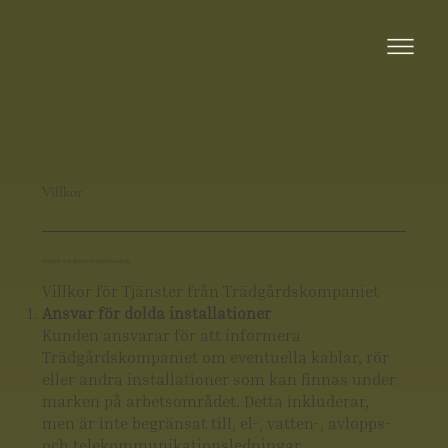
Villkor
Villkor och generell information
Villkor för Tjänster från Trädgårdskompaniet
Ansvar för dolda installationer
Kunden ansvarar för att informera
Trädgårdskompaniet om eventuella kablar, rör
eller andra installationer som kan finnas under
marken på arbetsområdet. Detta inkluderar,
men är inte begränsat till, el-, vatten-, avlopps-
och telekommunikationsledningar.